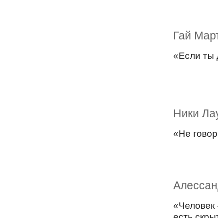
Гай Мар
«Если ты 
Ники Ла
«Не говор
Алессан
«Человек 
есть скры