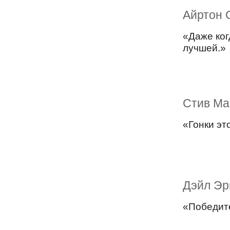
Айртон 
«Даже ког
лучшей.»
Стив Ма
«Гонки эт
Дэйл Эр
«Победите