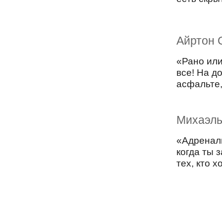
Айртон 
«Рано или
все! На д
асфальте,
Михаэл
«Адренали
когда ты 
тех, кто 