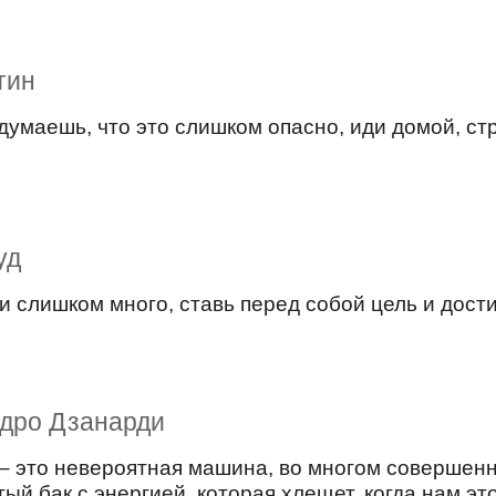
тин
думаешь, что это слишком опасно, иди домой, стр
уд
и слишком много, ставь перед собой цель и дост
дро Дзанарди
– это невероятная машина, во многом совершенн
тый бак с энергией, которая хлещет, когда нам эт