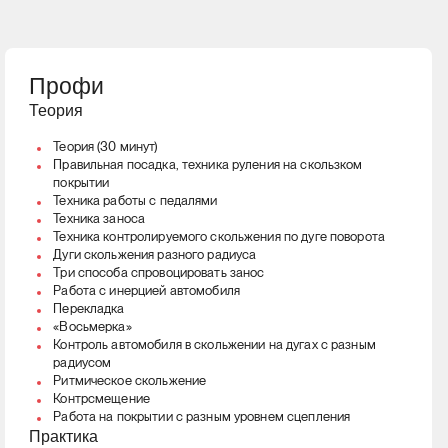
Профи
Теория
Теория (30 минут)
Правильная посадка, техника руления на скользком
покрытии
Техника работы с педалями
Техника заноса
Техника контролируемого скольжения по дуге поворота
Дуги скольжения разного радиуса
Три способа спровоцировать занос
Работа с инерцией автомобиля
Перекладка
«Восьмерка»
Контроль автомобиля в скольжении на дугах с разным
радиусом
Ритмическое скольжение
Контрсмещение
Работа на покрытии с разным уровнем сцепления
Практика