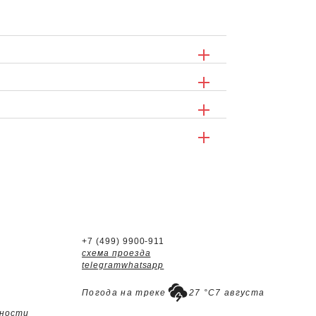
+7 (499) 9900-911
схема проезда
telegram
whatsapp
Погода на треке
27 °C
7 августа
ьности