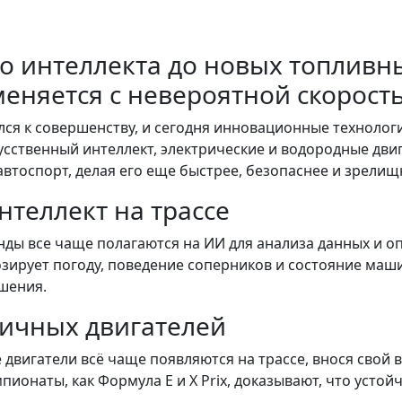
го интеллекта до новых топлив
меняется с невероятной скорост
лся к совершенству, и сегодня инновационные техноло
кусственный интеллект, электрические и водородные дви
тоспорт, делая его еще быстрее, безопаснее и зрелищ
нтеллект на трассе
ы все чаще полагаются на ИИ для анализа данных и оп
зирует погоду, поведение соперников и состояние маш
шения.
гичных двигателей
двигатели всё чаще появляются на трассе, внося свой в
пионаты, как Формула E и X Prix, доказывают, что усто