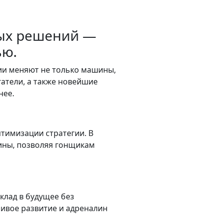
ных решений —
ью.
гии меняют не только машины,
гатели, а также новейшие
нее.
тимизации стратегии. В
ины, позволяя гонщикам
клад в будущее без
йчивое развитие и адреналин